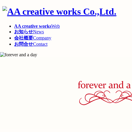
コ
ナ
ン
ビ
テ
ゲ
AA creative works
Web
ン
ー
お知らせ
News
ツ
シ
会社概要
Company
へ
ョ
お問合せ
Contact
ス
ン
キ
に
ッ
移
プ
動